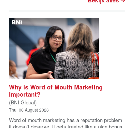
Bekijk alles
Why Is Word of Mouth Marketing
Important?
(BNI Global)
Thu, 06 August 2026
Word of mouth marketing has a reputation problem
it doesn’t deserve. It gets treated like a nice bonus
instead of a real growth channel, something that