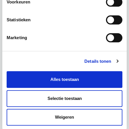
Podcast
Voorkeuren
Statistieken
Marketing
Details tonen
Foundation
Alles toestaan
Selectie toestaan
Weigeren