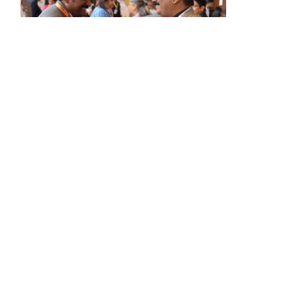
Practical Tips for Networking Events
(BNI Global)
Tue, 04 August 2026
Walking into a networking event can feel
intimidating. You don’t know
who you’ll meet. You’re not sure how to start a
conversation. And there’s always that nagging
feeling you’ll leave with a stack of business cards
and nothing to show for it. That feeling is common,
and it usually comes down to a handful of small
habits, not raw social skill. A few simple tips […]