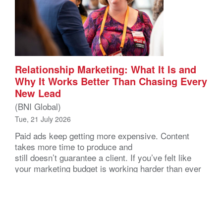
Relationship Marketing: What It Is and
Why It Works Better Than Chasing Every
New Lead
(BNI Global)
Tue, 21 July 2026
Paid ads keep getting more expensive. Content
takes more time to produce and
still doesn’t guarantee a client. If you’ve felt like
your marketing budget is working harder than ever
just to stay flat, you’re not imagining it. And the
businesses that seem to be growing steadily,
without constantly chasing the next lead, are
usually doing something different. They’re not