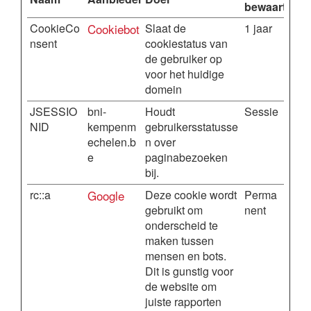
bewaartermi
CookieCo
Cookiebot
Slaat de
1 jaar
nsent
cookiestatus van
de gebruiker op
voor het huidige
domein
JSESSIO
bni-
Houdt
Sessie
NID
kempenm
gebruikersstatusse
echelen.b
n over
e
paginabezoeken
bij.
rc::a
Google
Deze cookie wordt
Perma
gebruikt om
nent
onderscheid te
maken tussen
mensen en bots.
Dit is gunstig voor
de website om
juiste rapporten