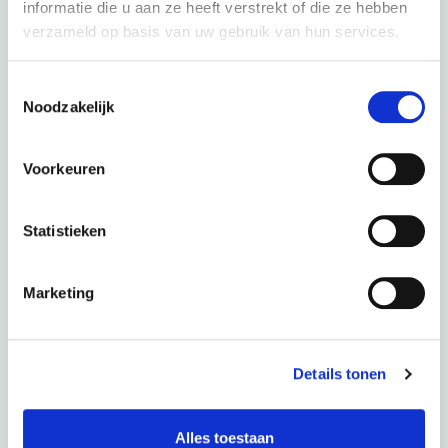
informatie die u aan ze heeft verstrekt of die ze hebben
verzameld op basis van uw gebruik van hun services.
Toestemmingsselectie
Noodzakelijk
Voorkeuren
Podcast
Statistieken
Marketing
Details tonen
Alles toestaan
Foundation