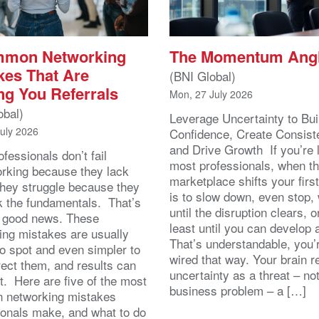
mmon Networking
The Momentum Ang
kes That Are
(BNI Global)
ng You Referrals
Mon, 27 July 2026
obal)
Leverage Uncertainty to Bui
July 2026
Confidence, Create Consist
and Drive Growth If you’re 
fessionals don’t fail
most professionals, when t
orking because they lack
marketplace shifts your first
 They struggle because they
is to slow down, even stop, 
k the fundamentals. That’s
until the disruption clears, o
y good news. These
least until you can develop
ing mistakes are usually
That’s understandable, you’r
to spot and even simpler to
wired that way. Your brain r
rect them, and results can
uncertainty as a threat – no
st. Here are five of the most
business problem – a […]
 networking mistakes
ionals make, and what to do