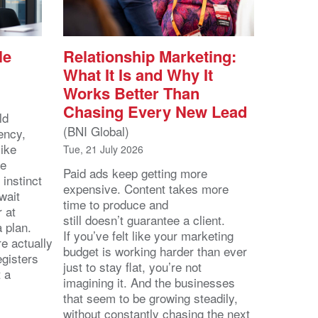
le
Relationship Marketing:
What It Is and Why It
Works Better Than
Chasing Every New Lead
ld
(BNI Global)
ency,
like
Tue, 21 July 2026
he
Paid ads keep getting more
 instinct
expensive. Content takes more
wait
time to produce and
r at
still doesn’t guarantee a client.
 a plan.
If you’ve felt like your marketing
e actually
budget is working harder than ever
egisters
just to stay flat, you’re not
t a
imagining it. And the businesses
that seem to be growing steadily,
without constantly chasing the next