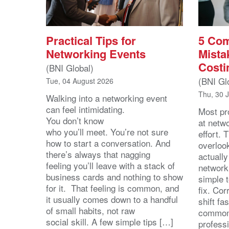
Practical Tips for
5 Co
Networking Events
Mista
Costi
(BNI Global)
(BNI Gl
Tue, 04 August 2026
Thu, 30 
Walking into a networking event
can feel intimidating.
Most pro
You don’t know
at netw
who you’ll meet. You’re not sure
effort.
how to start a conversation. And
overloo
there’s always that nagging
actuall
feeling you’ll leave with a stack of
network
business cards and nothing to show
simple 
for it. That feeling is common, and
fix. Cor
it usually comes down to a handful
shift fa
of small habits, not raw
common
social skill. A few simple tips […]
profess