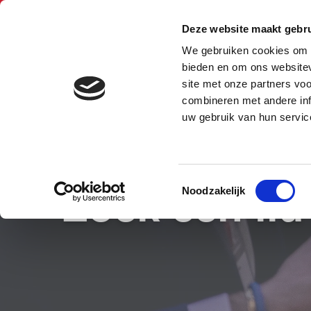
Nederlands
Deze website maakt gebru
We gebruiken cookies om c
BNI Kempen en A
bieden en om ons websitev
Mechelen
site met onze partners vo
combineren met andere inf
uw gebruik van hun servic
Toestemmingsselectie
Zoek een lid
Noodzakelijk