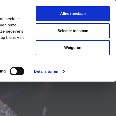
BNI Internationaal
Account Login
Alles toestaan
al media te
APTER KAART
HOE KUN JE DEELNEMEN?
 van onze
Selectie toestaan
deze gegevens
 op basis van
Weigeren
ing
Details tonen